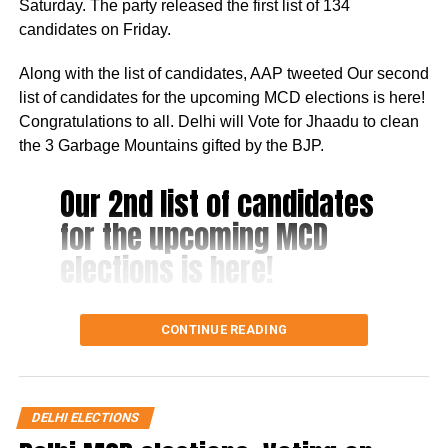
Saturday. The party released the first list of 134
commencement of a cleaning initiative on Monday.
candidates on Friday.
Furthermore, he pledged to oversee the progress
personally to ensure the community receives the
Along with the list of candidates, AAP tweeted Our second
necessary amenities for a decent quality of life.
list of candidates for the upcoming MCD elections is here!
Congratulations to all. Delhi will Vote for Jhaadu to clean
“I urge the former Chief Minister, the current Chief Minister,
the 3 Garbage Mountains gifted by the BJP.
and the relevant Ministers of the Delhi Government to visit
these neighborhoods and experience these hellish
Our 2nd list of candidates
conditions firsthand. Immediate action must be taken to
alleviate this dire situation,” the Lieutenant Governor
for the upcoming MCD
urged.
elections is here!
संलग्न video देखिए!
गलियों और रास्तों पर जमा
Congratulations to all 💐
CONTINUE READING
बदबूदार पानी बरसात का नहीं है,
उफनते सीवरों का है।
Delhi will ‘Vote for Jhaadu’
DELHI ELECTIONS
to clean the ‘3 Garbage