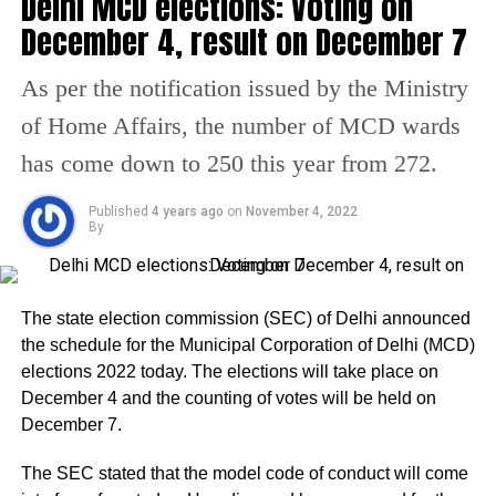
Delhi MCD elections: Voting on
अपनी समस्याओं और हृदय
Mountains’ gifted by the
December 4, result on December 7
विदारक कष्टों को बयां करती
BJP.
#MCDMeinBhiKejriwal
महिलाएं दिल्ली की हैं, किसी और
pic.twitter.com/fGKMRhTS
As per the notification issued by the Ministry
प्रदेश या देश की नहीं।।
Sk
of Home Affairs, the number of MCD wards
has come down to 250 this year from 272.
राजधानी में लाखों लोगों की
— AAP (@AamAadmiParty)
November 12, 2022
Published
4 years ago
on
November 4, 2022
Bobby Kinnar, a member of the transgender community,
बेबसी और दयनीय जीवन को
By
has been nominated by the party to run in the upcoming
कल फिर से देखना बेहद…
elections from Sultanpuri-A Ward. One seat has been
pic.twitter.com/T5GDXf7oY
reserved for Scheduled Caste (SC) candidates in the
The state election commission (SEC) of Delhi announced
Sultanpuri-A ward. Sanjeev Kumar of the AAP won the
r
the schedule for the Municipal Corporation of Delhi (MCD)
seat in the 2017 elections.
elections 2022 today. The elections will take place on
December 4 and the counting of votes will be held on
In addition, Kejriwal announced the party’s manifesto for
— LG Delhi (@LtGovDelhi)
December 22, 2024
December 7.
the elections on December 4, promising that his
Kejriwal, who held the position of Chief Minister until
administration would endeavour to uphold 10 guarantees.
September, expressed his appreciation to the Lieutenant
The SEC stated that the model code of conduct will come
Governor for emphasizing the civic issues and stated that