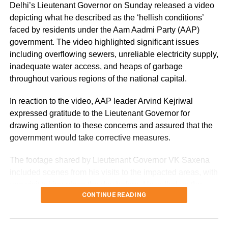
Delhi’s Lieutenant Governor on Sunday released a video
depicting what he described as the ‘hellish conditions’
faced by residents under the Aam Aadmi Party (AAP)
government. The video highlighted significant issues
including overflowing sewers, unreliable electricity supply,
inadequate water access, and heaps of garbage
throughout various regions of the national capital.
In reaction to the video, AAP leader Arvind Kejriwal
expressed gratitude to the Lieutenant Governor for
drawing attention to these concerns and assured that the
government would take corrective measures.
The footage shared by Lieutenant Governor VK Saxena
included scenes from his visits to the impacted areas, with
one visit taking place the day before. He called on the
CONTINUE READING
Delhi government to tackle these “hellish conditions” and
emphasized the need to prioritize essential services for
the local population.