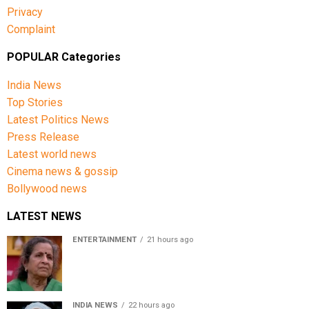
Privacy
Complaint
POPULAR Categories
India News
Top Stories
Latest Politics News
Press Release
Latest world news
Cinema news & gossip
Bollywood news
LATEST NEWS
ENTERTAINMENT
21 hours ago
Usha Nadkarni reflects on living alone at 80, abusive
childhood and sacrifices behind her acting career
INDIA NEWS
22 hours ago