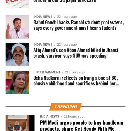
Delhi Election Commission said that nominations will start
in Delhi from November 7 and the last date to file
nominations is November 14. As per the EC, out of 70
INDIA NEWS
22 hours ago
Rahul Gandhi backs Ranchi student protesters,
assembly seats, elections will take place in 68 seats. No
says every government must hear students
polling could be held on two seats due to the death of
candidates.
INDIA NEWS
22 hours ago
The EC has appointed Returning Officers and has taken
Atiq Ahmed’s son Aban Ahmed killed in Jhansi
crash, survivor says SUV was speeding
the objections and suggestions of the public as well as
political parties into consideration, by setting up polling
booths at the ward level.
ENTERTAINMENT
21 hours ago
Usha Nadkarni reflects on living alone at 80,
EC said immediate action will be taken against illegal
abusive childhood and sacrifices behind her
acting career
hoardings and posters from today onwards. Loudspeakers
will not be allowed from 10 pm to 6 am. The nomination of
the candidates will be done from 10 am to 3 pm at 68
TRENDING
places. The police have also been instructed to provide
INDIA NEWS
22 hours ago
proper security. Candidates can spend between Rs 5.75
PM Modi urges people to buy handloom
lakhs and Rs 8 lakhs.
products, share Get Ready With Me