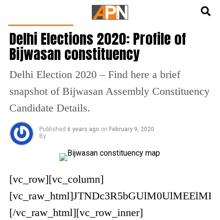
English
हिन्दी
DELHI ELECTIONS
Delhi Elections 2020: Profile of
Bijwasan constituency
Delhi Election 2020 – Find here a brief
snapshot of Bijwasan Assembly Constituency
Candidate Details.
Published
6 years ago
on
February 9, 2020
By
[vc_row][vc_column][vc_raw_html]JTNDc3R5bGUlM0UlMEElMEF0YWJsZSUyMCU3QiUwQSUyMCUyMGJhY2tncm91bmQtY29sb3IlM0ElMjB0cmFuc3BhcmVudCUzQiUwQSUyMCUyMGJvcmRlci1jb2xsYXBzZSUzQSUyMGNvbGxhcHNlJTNCJTBBJTIwJTIwZm9udC1mYW1pbHklM0ElMjBBcmlhbCUyQyUyMEhlbHZldGljYSUyQyUyMHNhbnMtc2VyaWYlMEElN0QlMEEuZGNmLXRhYmxlJTIwdGJvZHklMkMlMjAuZGNmLXRhYmxlJTIwdGhlYWQlMjAlN0IlMEElMjAlMjBmb250LXNpemUlM0ElMjAuODRlbSUwQSU3RCUwQS5kY2YtdGFibGUlMjB0Zm9vdCUyMCU3QiUwQSUyMCUyMGZvbnQtc2l6ZSUzQSUyMC43NWVtJTBBJTdEJTBBLmRjZi10YWJsZSUyMHRib2R5JTIwJTdCJTBBJTIwJTIwYm9yZGVyLWJvdHRvbSUzQSUyMDFweCUyMHNvbGlkJTIwJTIzZTNlM2UyJTNCJTBBJTIwJTIwYm9yZGVyLXRvcCUzQSUyMDFweCUyMHNvbGlkJTIwJTIzZTNlM2UyJTBBJTdEJTBBLmRjZi10YWJsZSUyMHRkJTJDJTIwLmRjZi10YWJsZSUyMHRoJTIwJTdCJTBBJTIwJTIwcGFkZGluZy1yaWdodCUzQSUyMDEuNzhlbSUwQSU3RCUwQS5kY2YtdGFibGUtYm9yZGVyZWQlMkMlMjAuZGNmLXRhYmxlLWJvcmRlcmVkJTIwdGQlMkMlMjAuZGNmLXRhYmxlLWJvcmRlcmVkJTIwdGglMjAlN0IlMEElMjAlMjBib3JkZXIlM0ElMjAxcHglMjBzb2xpZCUyMCUyM2UzZTNlMiUwQSU3RCUwQS5kY2YtdGFibGUtYm9yZGVyZWQlMjB0ZCUyQyUyMC5kY2YtdGFibGUtYm9yZGVyZWQlMjB0aCUyQyUyMC5kY2YtdGFibGUtc3RyaXBlZCUyMHRkJTJDJTIwLmRjZi10YWJsZS1zdHJpcGVkJTIwdGglMjAlN0IlMEElMjAlMjBwYWRkaW5nLWxlZnQlM0ElMjAxZW0lM0IlMEElMjAlMjBwYWRkaW5nLXJpZ2h0JTNBJTIwMWVtJTBBJTdEJTBBLmRjZi10YWJsZS1ib3JkZXJlZCUyMHRyJTNBbm90JTI4JTNBbGFzdC1jaGlsZCUyOSUyQyUyMC5kY2YtdGFibGUtc3RyaXBlZCUyMHRyJTNBbm90JTI4JTNBbGFzdC1jaGlsZCUyOSUyMCU3QiUwQSUyMCUyMGJvcmRlci1ib3R0b20lM0ElMjAxcHglMjBzb2xpZCUyMCUyM2UzZTNlMiUwQSU3RCUwQS5kY2YtdGFibGUtc3RyaXBlZCUyMHRib2R5JTIwdHIlM0FudGgtb2YtdHlwZSUyODJuJTI5JTIwJTdCJTBBJTIwJTIwYmFja2dyb3VuZC1jb2xvciUzQSUyMCUyM2Y2ZjZmNSUwQSU3RCUwQS5kY2YtdGFibGUlMjB0aGVhZCUyMHRkJTJDJTIwLmRjZi10YWJsZSUyMHRoZWFkJTIwdGglMjAlN0IlMEElMjAlMjBwYWRkaW5nLWJvdHRvbSUzQSUyMC43NWVtJTNCJTBBJTIwJTIwdmVydGljYWwtYWxpZ24lM0ElMjBib3R0b20lMEElN0QlMEEuZGNmLXRhYmxlJTIwdGJvZHklMjB0ZCUyQyUyMC5kY2YtdGFibGUlMjB0Ym9keSUyMHRoJTJDJTIwLmRjZi10YWJsZSUyMHRmb290JTIwdGQlMkMlMjAuZGNmLXRhYmxlJTIwdGZvb3QlMjB0aCUyMCU3QiUwQSUyMCUyMHBhZGRpbmctdG9wJTNBJTIwLjc1ZW0lM0IlMEElMjAlMjB2ZXJ0aWNhbC1hbGlnbiUzQSUyMHRvcCUwQSU3RCUwQS5kY2YtdGFibGUlMjB0Ym9keSUyMHRkJTJDJTIwLmRjZi10YWJsZSUyMHRib2R5JTIwdGglMjAlN0IlMEElMjAlMjBwYWRkaW5nLWJvdHRvbSUzQSUyMC43NWVtJTBBJTdEJTBBLmRjZi10YWJsZS1ib3JkZXJlZCUyMHRoZWFkJTIwdGglMjAlN0IlMEElMjAlMjBwYWRkaW5nLXRvcCUzQSUyMDEuMzNlbSUwQSU3RCUwQS5kY2Ytd3JhcHBlci10YWJsZS1zY3JvbGwlMjAlN0IlMEElMjAlMjBsZWZ0JTNBJTIwNTAlMjUlM0IlMEElMjAlMjBtYXJnaW4tbGVmdCUzQSUyMC01MHZ3JTNCJTBBJTIwJTIwbWFyZ2luLXJpZ2h0JTNBJTIwLTUwdnclM0IlMEElMjAlMjBvdmVyZmxvdy14JTNBJTIwYXV0byUzQiUwQSUyMCUyMC13ZWJraXQtb3ZlcmZsb3ctc2Nyb2xsaW5nJTNBJTIwdG91Y2glM0IlMEElMjAlMjBwYWRkaW5nLWJvdHRvbSUzQSUyMDFlbSUzQiUwQSUyMCUyMHBvc2l0aW9uJTNBJTIwcmVsYXRpdmUlM0IlMEElMjAlMjByaWdodCUzQSUyMDUwJTI1JTNCJTBBJTIwJTIwd2lkdGglM0ElMjAxMDB2dyUwQSU3RCUwQSU0MG1lZGlhJTIwb25seSUyMHNjcmVlbiUyMGFuZCUyMCUyOG1heC13aWR0aCUzQTQyLjA5ZW0lMjklMjAlN0IlMEElMjAlMjAuZGNmLXRhYmxlLXJlc3BvbnNpdmUlMjB0aGVhZCUyMCU3QiUwQSUyMCUyMCUyMCUyMGNsaXAlM0ElMjByZWN0JTI4MCUyMDAlMjAwJTIwMCUyOSUzQiUwQSUyMCUyMCUyMCUyMC13ZWJraXQtY2xpcC1wYXRoJTNBJTIwaW5zZXQlMjg1MCUyNSUyOSUzQiUwQSUyMCUyMCUyMCUyMGNsaXAtcGF0aCUzQSUyMGluc2V0JTI4NTAlMjUlMjklM0IlMEElMjAlMjAlMjAlMjBoZWlnaHQlM0ElMjAxcHglM0IlMEElMjAlMjAlMjAlMjBvdmVyZmxvdyUzQSUyMGhpZGRlbiUzQiUwQSUyMCUyMCUyMCUyMHBvc2l0aW9uJTNBJTIwYWJzb2x1dGUlM0IlMEElMjAlMjAlMjAlMjB3aWR0aCUzQSUyMDFweCUzQiUwQSUyMCUyMCUyMCUyMHdoaXRlLXNwYWNlJTNBJTIwbm93cmFwJTBBJTIwJTIwJTdEJTBBJTIwJTIwLmRjZi10YWJsZS1yZXNwb25zaXZlJTIwdHIlMjAlN0IlMEElMjAlMjAlMjAlMjBkaXNwbGF5JTNBJTIwYmxvY2slMEElMjAlMjAlN0QlMEElMjAlMjAuZGNmLXRhYmxlLXJlc3BvbnNpdmUlMjB0ZCUyMCU3QiUwQSUyMCUyMCUyMCUyMC13ZWJraXQtY29sdW1uLWdhcCUzQSUyMDMuMTZ2dyUzQiUwQSUyMCUyMCUyMCUyMC1tb3otY29sdW1uLWdhcCUzQSUyMDMuMTZ2dyUzQiUwQSUyMCUyMCUyMCUyMGNvbHVtbi1nYXAlM0ElMjAzLjE2dnclM0IlMEElMjAlMjAlMjAlMjBkaXNwbGF5JTNBJTIwLW1zLWdyaWQlM0IlMEElMjAlMjAlMjAlMjBkaXNwbGF5JTNBJTIwZ3JpZCUzQiUwQSUyMCUyMCUyMCUyMC1tcy1ncmlkLWNvbHVtbnMlM0ElMjAxZnIlMjAyZnIlM0IlMEElMjAlMjAlMjAlMjBncmlkLXRlbXBsYXRlLWNvbHVtbnMlM0ElMjAxZnIlMjAyZnIlM0IlMEElMjAlMjAlMjAlMjB0ZXh0LWFsaWduJTNBJTIwbGVmdCUyMWltcG9ydGFudCUwQSUyMCUyMCU3RCUwQSUyMCUyMC5kY2YtdGFibGUtcmVzcG9uc2l2ZS5kY2YtdGFibGUtYm9yZGVyZWQlMkMlMjAuZGNmLXRhYmxlLXJlc3BvbnNpdmUuZGNmLXRhYmxlLWJvcmRlcmVkJTIwdGhlYWQlMjB0aCUyMCU3QiUwQSUyMCUyMCUyMCUyMGJvcmRlci13aWR0aCUzQSUyMDAlMEElMjAlMjAlN0QlMEElMjAlMjAuZGNmLXRhYmxlLXJlc3BvbnNpdmUuZGNmLXRhYmxlLWJvcmRlcmVkJTIwdGJvZHklMjB0ZCUyMCU3QiUwQSUyMCUyMCUyMCUyMGJvcmRlci10b3Atd2lkdGglM0ElMjAwJTBBJTIwJTIwJTdEJTBBJTIwJTIwLmRjZi10YWJsZS1yZXNwb25zaXZlJTNBbm90JTI4LmRjZi10YWJsZS1ib3JkZXJlZCUyOSUyMHRib2R5JTIwdHIlMjAlN0IlMEElMjAlMjAlMjAlMjBwYWRkaW5nLWJvdHRvbSUzQSUyMC43NWVtJTBBJTIwJTIwJTdEJTBBJTIwJTIwLmRjZi10YWJsZS1yZXNwb25zaXZlJTNBbm90JTI4LmRjZi10YWJsZS1ib3JkZXJlZCUyOSUyMHRib2R5JTIwdGQlMjAlN0IlMEElMjAlMjAlMjAlMjBwYWRkaW5nLWJvdHRvbSUzQSUyMDAlMEElMjAlMjAlN0QlMEElMjAlMjAuZGNmLXRhYmxlLXJlc3BvbnNpdmUlM0Fub3QlMjguZGNmLXRhYmxlLWJvcmRlcmVkJTI5JTNBbm90JTI4LmRjZi10YWJsZS1zdHJpcGVkJTI5JTIwdGJvZHklMjB0ZCUyMCU3QiUwQSUyMCUyMCUyMCUyMHBhZGRpbmctcmlnaHQlM0ElMjAwJTBBJTIwJTIwJTdEJTBBJTIwJTIwLmRjZi10YWJsZS1yZXNwb25zaXZlLmRjZi10YWJsZS1ib3JkZXJlZCUyMHRib2R5JTIwdHIlM0FsYXN0LWNoaWxkJTIwdGQlM0FsYXN0LWNoaWxkJTIwJTdCJTBBJTIwJTIwJTIwJTIwYm9yZGVyLWJvdHRvbS13aWR0aCUzQSUyMDAlMEElMjAlMjAlN0QlMEElMjAlMjAuZGNmLXRhYmxlLXJlc3BvbnNpdmUlMjB0Ym9keSUyMHRkJTNBYmVmb3JlJTIwJTdCJTBBJTIwJTIwJTIwJTIwY29udGVudCUzQSUyMGF0dHIlMjhkYXRhLWxhYmVsJTI5JTNCJTBBJTIwJTIwJTIwJTIwZmxvYXQlM0ElMjBsZWZ0JTNCJTBBJTIwJTIwJTIwJTIwZm9udC13ZWlnaHQlM0ElMjA3MDAlM0IlMEElMjAlMjAlMjAlMjBwYWRkaW5nLXJpZ2h0JTNBJTIwMS43OGVtJTBBJTIwJTIwJTdEJTBBJTdEJTBBJTNDJTJGc3R5bGUlM0UlMEElM0N0YWJsZSUyMGNsYXNzJTNEJTIyZGNmLXRhYmxlJTIwZGNmLXRhYmxlLXJlc3BvbnNpdmUlMjBkY2YtdGFibGUtYm9yZGVyZWQlMjBkY2YtdGFibGUtc3RyaXBlZCUyMGRjZi13LTEwMCUyNSUyMiUzRSUwQSUzQ2NhcHRpb24lM0UlM0MlMkZjYXB0aW9uJTNFJTBBJTNDdGhlYWQlM0UlMEElMEElMjAlMjAlMjAlMjAlMjAlMjAlM0N0ciUzRSUwQSUyMCUyMCUyMCUyMCUyMCUyMCUyMCUyMCUyMCUyMCUyMCUyMCUzQ3RoJTIwc2NvcGUlM0QlMjJjb2wlMjIlMjBkYXRhLWxhYmVsJTNEJTIyTmFtZSUyMiUzRU5hbWUlM0MlMkZ0aCUzRSUwQSUyMCUyMCUyMCUyMCUyMCUyMCUyMCUyMCUyMCUyMCUyMCUyMCUzQ3RoJTIwc2NvcGUlM0QlMjJjb2wlMjIlMjBkYXRhLWxhYmVsJTNEJTIyUGFydHklMjIlM0VQYXJ0eSUzQyUyRnRoJTNFJTBBJTIwJTIwJTIwJTIwJTIwJTIwJTIwJTIwJTIwJTIwJTIwJTIwJTNDdGglMjBzY29wZSUzRCUyMmNvbCUyMiUyMGRhdGEtbGFiZWwlM0QlMjJHZW5kZXIlMjIlM0VHZW5kZXIlM0MlMkZ0aCUzRSUwQSUyMCUyMCUyMCUyMCUyMCUyMCUyMCUyMCUyMCUyMCUyMCUyMCUzQ3RoJTIwc2NvcGUlM0QlMjJjb2wlMjIlMjBkYXRhLWxhYmVsJTNEJTIyQWdlJTIyJTNFQWdlJTNDJTJGdGglM0UlMEElMjAlMjAlMjAlMjAlMjAlMjAlMjAlMjAlMjAlMjAlMjAlMjAlM0N0aCUyMHNjb3BlJTNEJTIyY29sJTIyJTIwZGF0YS1sYWJlbCUzRCUyMk51bWJlciUyMG9mJTIwQ3JpbWluYWwlMjBDYXNlcyUyMiUzRU51bWJlciUyMG9mJTIwQ3JpbWluYWwlMjBDYXNlcyUzQyUyRnRoJTNFJTBBJTIwJTIwJTIwJTIwJTIwJTIwJTIwJTIwJTIwJTIwJTIwJTIwJTNDdGglMjBzY29wZSUzRCUyMmNvbCUyMiUyMGRhdGEtbGFiZWwlM0QlMjJTZXJpb3VzJTIwSVBDJTIwQ291bnRzJTIyJTNFU2VyaW91cyUyMElQQyUyMENvdW50cyUzQyUyRnRoJTNFJTBBJTIwJTIwJTIwJTIwJTIwJTIwJTIwJTIwJTIwJTIwJTIwJTIwJTNDdGglMjBzY29wZSUzRCUyMmNvbCUyMiUyMGRhdGEtbGFiZWwlM0QlMjJFZHVjYXRpb24lMjBMZXZlbCUyMiUzRUVkdWNhdGlvbiUyMExldmVsJTNDJTJGdGglM0UlMEElMjAlMjAlMjAlMjAlMjAlMjAlMjAlMjAlMjAlMjAlMjAlMjAlM0N0aCUyMHNjb3BlJTNEJTIyY29sJTIyJTIwZGF0YS1sYWJlbCUzRCUyMlRvdGFsJTIwQXNzZXRzJTIwJTI4UnMuJTI5JTIyJTNFVG90YWwlMjBBc3NldHMlMjAlMjhScy4lMjklM0MlMkZ0aCUzRSUwQSUyMCUyMCUyMCUyMCUyMCUyMCUyMCUzQyUyRnRyJTNFJTBBJTBBJTNDJTJGdGhlYWQlM0UlMEElM0N0Ym9keSUzRSUwQSUwQSUyMCUyMCUyMCUyMCUyMCUyMCUzQ3RyJTNFJTBBJTIwJTIwJTIwJTIwJTIwJTIwJTIwJTIwJTIwJTIwJTIwJTIwJTNDdGQlMjBkYXRhLWxhYmVsJTNEJTIyTmFtZSUyMiUzRVNhdCUyMFByYWthc2glMjBSYW5hJTNDJTJGdGQlM0UlMEElMjAlMjAlMjAlMjAlMjAlMjAlMjAlMjAlMjAlMjAlMjAlMjAlM0N0ZCUyMGRhdGEtbGFiZWwlM0QlMjJQYXJ0eSUyMiUzRUJKUCUzQyUyRnRkJTNFJTBBJTIwJTIwJTIwJTIwJTIwJTIwJTIwJTIwJTIwJTIwJTIwJTIwJTNDdGQlMjBkYXRhLWxhYmVsJTNEJTIyR2VuZGVyJTIyJTNFTSUzQyUyRnRkJTNFJTBBJTIwJTIwJTIwJTIwJTIwJTIwJTIwJTIwJTIwJTIwJTIwJTIwJTNDdGQlMjBkYXRhLWxhYmVsJTNEJTIyQWdlJTIyJTNFNTQlM0MlMkZ0ZCUzRSUwQSUyMCUyMCUyMCUyMCUyMCUyMCUyMCUyMCUyMCUyMCUyMCUyMCUzQ3RkJTIwZGF0YS1sYWJlbCUzRCUyMk51bWJlciUyMG9mJTIwQ3JpbWluYWwlMjBDYXNlcyUyMiUzRTAlM0MlMkZ0ZCUzRSUwQSUyMCUyMCUyMCUyMCUyMCUyMCUyMCUyMCUyMCUyMCUyMCUyMCUzQ3RkJTIwZGF0YS1sYWJlbCUzRCUyMlNlcmlvdXMlMjBJUEMlMjBDb3VudHMlMjIlM0UwJTNDJTJGdGQlM0UlMEElMjAlMjAlMjAlMjAlMjAlMjAlMjAlMjAlMjAlMjAlMjAlMjAlM0N0ZCUyMGRhdGEtbGFiZWwlM0QlMjJFZHVjYXRpb24lMjBMZXZlbCUyMiUzRXBvc3RfZ3JhZHVhdGUlM0MlMkZ0ZCUzRSUwQSUyMCUyMCUyMCUyMCUyMCUyMCUyMCUyMCUyMCUyMCUyMCUyMCUzQ3RkJTIwZGF0YS1sYWJlbCUzRCUyMlRvdGFsJTIwQXNzZXRzJTIwJTI4UnMuJTI5JTIyJTNFNTclMkM0MyUyQzcxJTJDNDk2JTNDJTJGdGQlM0UlMEElMjAlMjAlMjAlMjAlMjAlMjAlMjAlM0MlMkZ0ciUzRSUwQSUwQSUwQSUyMCUyMCUyMCUyMCUyMCUyMCUzQ3RyJTNFJTBBJTIwJTIwJTIwJTIwJTIwJTIwJTIwJTIwJTIwJTIwJTIwJTIwJTNDdGQlMjBkYXRhLWxhYmVsJTNEJTIyTmFtZSUyMiUzRU1hbmp1JTIwWWFkYXYlM0MlMkZ0ZCUzRSUwQSUyMCUyMCUyMCUyMCUyMCUyMCUyMCUyMCUyMCUyMCUyMCUyMCUzQ3RkJTIwZGF0YS1sYWJlbCUzRCUyMlBhcnR5JTIyJTNFU3dhcmFqJTIwSW5kaWElM0MlMkZ0ZCUzRSUwQSUyMCUyMCUyMCUyMCUyMCUyMCUyMCUyMCUyMCUyMCUyMCUyMCUzQ3RkJTIwZGF0YS1sYWJlbCUzRCUyMkdlbmRlciUyMiUzRUYlM0MlMkZ0ZCUzRSUwQSUyMCUyMCUyMCUyMCUyMCUyMCUyMCUyMCUyMCUyMCUyMCUyMCUzQ3RkJTIwZGF0YS1sYWJlbCUzRCUyMkFnZSUyMiUzRTQzJTNDJTJGdGQlM0UlMEElMjAlMjAlMjAlMjAlMjAlMjAlMjAlMjAlMjAlMjAlMjAlMjAlM0N0ZCUyMGRhdGEtbGFiZWwlM0QlMjJOdW1iZXIlMjBvZiUyMENyaW1pbmFsJTIwQ2FzZXMlMjIlM0UwJTNDJTJGdGQlM0UlMEElMjAlMjAlMjAlMjAlMjAlMjAlMjAlMjAlMjAlMjAlMjAlMjAlM0N0ZCUyMGRhdGEtbGFiZWwlM0QlMjJTZXJpb3VzJTIwSVBDJTIwQ291bnRzJTIyJTNFMCUzQyUyRnRkJTNFJTBBJTIwJTIwJTIwJTIwJTIwJTIwJTIwJTIwJTIwJTIwJTIwJTIwJTNDdGQlMjBkYXRhLWxhYmVsJTNEJTIyRWR1Y2F0aW9uJTIwTGV2ZWwlMjIlM0VncmFkdWF0ZSUzQyUyRnRkJTNFJTBBJTIwJTIwJTIwJTIwJTIwJTIwJTIwJTIwJTIwJTIwJTIwJTIwJTNDdGQlMjBkYXRhLWxhYmVsJTNEJTIyVG90YWwlMjBBc3NldHMlMjAlMjhScy4lMjklMjIlM0UxMCUyQzY5JTJDMzglMkMzNTklM0MlMkZ0ZCUzRSUwQSUyMCUyMCUyMCUyMCUyMCUyMCUyMCUzQyUyRnRyJTNFJTBBJTBBJTBBJTIwJTIwJTIwJTIwJTIwJTIwJTNDdHIlM0UlMEElMjAlMjAlMjAlMjAlMjAlMjAlMjAlMjAlMjAlMjAlMjAlMjAlM0N0ZCUyMGRhdGEtbGFiZWwlM0QlMjJOYW1lJTIyJTNFQmh1cGluZGVyJTIwU2luZ2glMjBKb29uJTNDJTJGdGQlM0UlMEElMjAlMjAlMjAlMjAlMjAlMjAlMjAlMjAlMjAlMjAlMjAlMjAlM0N0ZCUyMGRhdGEtbGFiZWwlM0QlMjJQYXJ0eSUyMiUzRUFBUCUzQyUyRnRkJTNFJTBBJTIwJTIwJTIwJTIwJTIwJTIwJTIwJTIwJTIwJTIwJTIwJTIwJTNDdGQlMjBkYXRhLWxhYmVsJTNEJTIyR2VuZGVyJTIyJTNFTSUzQyUyRnRkJTNFJTBBJTIwJTIwJTIwJTIwJTIwJTIwJTIwJTIwJTIwJTIwJTIwJTIwJTND