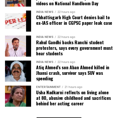
videos on National Handloom Day
INDIA NEWS
22 hours ago
Chhattisgarh High Court denies bail to
ex-IAS officer in CGPSC paper leak case
INDIA NEWS
22 hours ago
Rahul Gandhi backs Ranchi student
protesters, says every government must
hear students
INDIA NEWS
22 hours ago
Atiq Ahmed’s son Aban Ahmed killed in
Jhansi crash, survivor says SUV was
speeding
ENTERTAINMENT
21 hours ago
Usha Nadkarni reflects on living alone
at 80, abusive childhood and sacrifices
behind her acting career